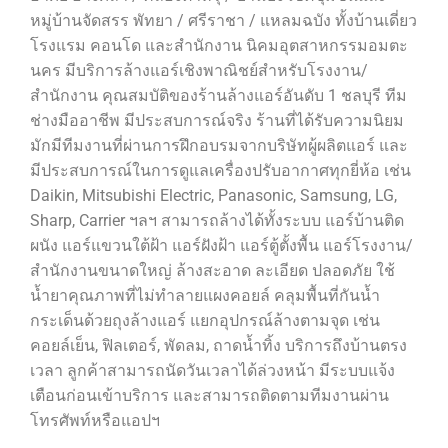
หมู่บ้านจัดสรร พัทยา / ศรีราชา / แหลมฉบัง ทั้งบ้านเดี่ยว
โรงแรม คอนโด และสำนักงาน นิคมอุตสาหกรรมอมตะ
นคร มีบริการล้างแอร์เชิงพาณิชย์สำหรับโรงงาน/
สำนักงาน คุณสมบัติของร้านล้างแอร์อันดับ 1 ชลบุรี ทีม
ช่างมืออาชีพ มีประสบการณ์จริง ร้านที่ได้รับความนิยม
มักมีทีมงานที่ผ่านการฝึกอบรมจากบริษัทผู้ผลิตแอร์ และ
มีประสบการณ์ในการดูแลเครื่องปรับอากาศทุกยี่ห้อ เช่น
Daikin, Mitsubishi Electric, Panasonic, Samsung, LG,
Sharp, Carrier ฯลฯ สามารถล้างได้ทั้งระบบ แอร์บ้านติด
ผนัง แอร์แขวนใต้ฝ้า แอร์ฝังฝ้า แอร์ตู้ตั้งพื้น แอร์โรงงาน/
สำนักงานขนาดใหญ่ ล้างสะอาด ละเอียด ปลอดภัย ใช้
น้ำยาคุณภาพที่ไม่ทำลายแผงคอยล์ คลุมพื้นที่กันน้ำ
กระเด็นด้วยถุงล้างแอร์ แยกอุปกรณ์ล้างตามจุด เช่น
คอยล์เย็น, ฟิลเตอร์, พัดลม, ถาดน้ำทิ้ง บริการถึงบ้านตรง
เวลา ลูกค้าสามารถนัดวันเวลาได้ล่วงหน้า มีระบบแจ้ง
เตือนก่อนเข้าบริการ และสามารถติดตามทีมงานผ่าน
โทรศัพท์หรือแอปฯ