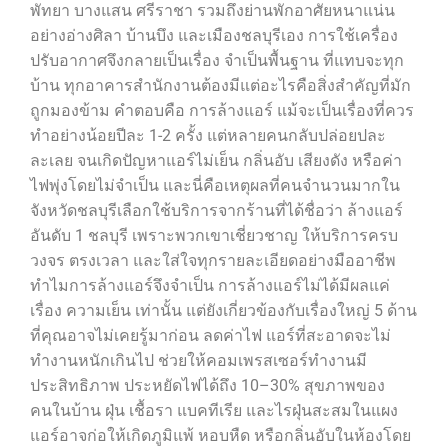
พัทยา บางแสน ศรีราชา รวมถึงย่านพักอาศัยหนาแน่น
อย่างอ่างศิลา บ้านบึง และเมืองชลบุรีเอง การใช้เครื่อง
ปรับอากาศจึงกลายเป็นเรื่อง จำเป็นพื้นฐาน ที่แทบจะทุก
บ้าน ทุกอาคารสำนักงานต้องมีแต่อะไรคือสิ่งสำคัญที่มัก
ถูกมองข้าม คำตอบคือ การล้างแอร์ แม้จะเป็นเรื่องที่ควร
ทำอย่างน้อยปีละ 1-2 ครั้ง แต่หลายคนกลับปล่อยปละ
ละเลย จนเกิดปัญหาแอร์ไม่เย็น กลิ่นอับ เสียงดัง หรือค่า
ไฟพุ่งโดยไม่จำเป็น และนี่คือเหตุผลที่คนจำนวนมากใน
จังหวัดชลบุรีเลือกใช้บริการจากร้านที่ได้ชื่อว่า ล้างแอร์
อันดับ 1 ชลบุรี เพราะพวกเขาเชี่ยวชาญ ให้บริการครบ
วงจร ตรงเวลา และใส่ใจทุกรายละเอียดอย่างมืออาชีพ
ทำไมการล้างแอร์จึงจำเป็น การล้างแอร์ไม่ได้มีผลแค่
เรื่อง ความเย็น เท่านั้น แต่ยังเกี่ยวข้องกับเรื่องใหญ่ 5 ด้าน
ที่คุณอาจไม่เคยรู้มาก่อน ลดค่าไฟ แอร์ที่สะอาดจะไม่
ทำงานหนักเกินไป ช่วยให้คอมเพรสเซอร์ทำงานมี
ประสิทธิภาพ ประหยัดไฟได้ถึง 10–30% สุขภาพของ
คนในบ้าน ฝุ่น เชื้อรา แบคทีเรีย และไรฝุ่นสะสมในแผง
แอร์อาจก่อให้เกิดภูมิแพ้ หอบหืด หรือกลิ่นอับในห้องโดย