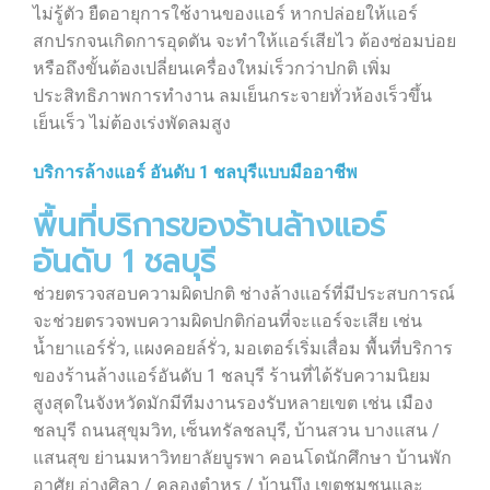
ไม่รู้ตัว ยืดอายุการใช้งานของแอร์ หากปล่อยให้แอร์
สกปรกจนเกิดการอุดตัน จะทำให้แอร์เสียไว ต้องซ่อมบ่อย
หรือถึงขั้นต้องเปลี่ยนเครื่องใหม่เร็วกว่าปกติ เพิ่ม
ประสิทธิภาพการทำงาน ลมเย็นกระจายทั่วห้องเร็วขึ้น
เย็นเร็ว ไม่ต้องเร่งพัดลมสูง
บริการล้างแอร์ อันดับ 1 ชลบุรีแบบมืออาชีพ
พื้นที่บริการของร้านล้างแอร์
อันดับ 1 ชลบุรี
ช่วยตรวจสอบความผิดปกติ ช่างล้างแอร์ที่มีประสบการณ์
จะช่วยตรวจพบความผิดปกติก่อนที่จะแอร์จะเสีย เช่น
น้ำยาแอร์รั่ว, แผงคอยล์รั่ว, มอเตอร์เริ่มเสื่อม พื้นที่บริการ
ของร้านล้างแอร์อันดับ 1 ชลบุรี ร้านที่ได้รับความนิยม
สูงสุดในจังหวัดมักมีทีมงานรองรับหลายเขต เช่น เมือง
ชลบุรี ถนนสุขุมวิท, เซ็นทรัลชลบุรี, บ้านสวน บางแสน /
แสนสุข ย่านมหาวิทยาลัยบูรพา คอนโดนักศึกษา บ้านพัก
อาศัย อ่างศิลา / คลองตำหรุ / บ้านบึง เขตชุมชนและ