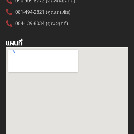
090-909-8772 (คุณพันธุ์ศักดิ์)
081-494-2821 (คุณเด่นชัย)
084-139-8034 (คุณวรุตต์)
แผนที่